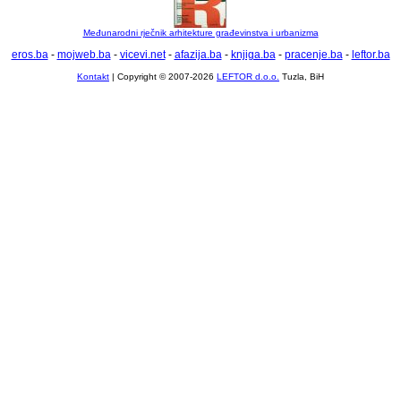
Međunarodni rječnik arhitekture građevinstva i urbanizma
eros.ba
-
mojweb.ba
-
vicevi.net
-
afazija.ba
-
knjiga.ba
-
pracenje.ba
-
leftor.ba
Kontakt
| Copyright © 2007-2026
LEFTOR d.o.o.
Tuzla, BiH