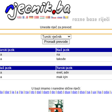
Unesite riječ za prevod:
urski jezik
Naš jezik
da
na
da
takođe
aš jezik
Turski jezik
da
evet, adv
da
mak için
U bazi imamo i naredne slične riječi:
da
|
dar
|
ja
|
a
|
ta
|
na
|
do
|
dal
|
dam
|
de
|
dah
|
dua
|
dan
|
dva
|
sa
|
ua
|
ka
|
oda
|