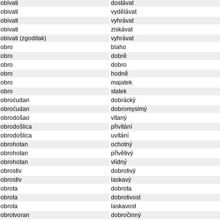
obivati
dostávat
obivati
vydělávat
obivati
vyhrávat
obivati
ziskávat
obivati (zgoditak)
vyhrávat
dobro
blaho
dobro
dobrě
dobro
dobro
dobro
hodně
dobro
majatek
dobro
statek
dobroćudan
dobrácký
dobroćudan
dobromyslmý
dobrodošao
vítaný
obrodošlica
přivítání
obrodošlica
uvítání
dobrohotan
ochotný
dobrohotan
přívětivý
dobrohotan
vlídný
obrostiv
dobrotivý
obrostiv
laskavý
obrota
dobrota
obrota
dobrotivost
obrota
laskavost
obrotvoran
dobročinný