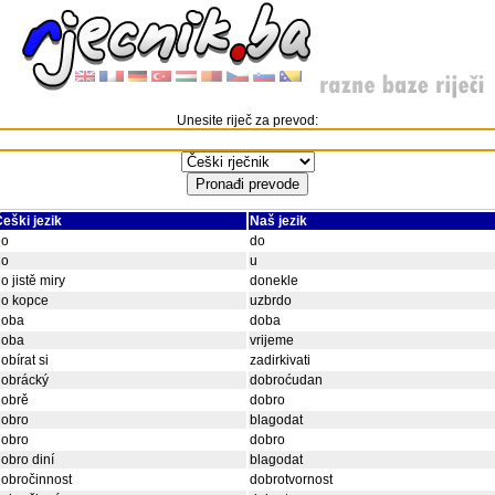
Unesite riječ za prevod:
eški jezik
Naš jezik
do
do
do
u
o jistě miry
donekle
do kopce
uzbrdo
doba
doba
doba
vrijeme
obírat si
zadirkivati
dobrácký
dobroćudan
dobrě
dobro
dobro
blagodat
dobro
dobro
obro diní
blagodat
obročinnost
dobrotvornost