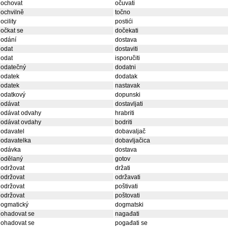
dochovat
očuvati
ochvilně
točno
ocility
postići
očkat se
dočekati
dodání
dostava
dodat
dostaviti
dodat
isporučiti
dodatečný
dodatni
dodatek
dodatak
dodatek
nastavak
dodatkový
dopunski
dodávat
dostavljati
dodávat odvahy
hrabriti
dodávat ovdahy
bodriti
odavatel
dobavaljač
dodavatelka
dobavljačica
dodávka
dostava
dodělaný
gotov
održovat
držati
održovat
održavati
održovat
poštivati
održovat
poštovati
dogmatický
dogmatski
dohadovat se
nagađati
dohadovat se
pogađati se