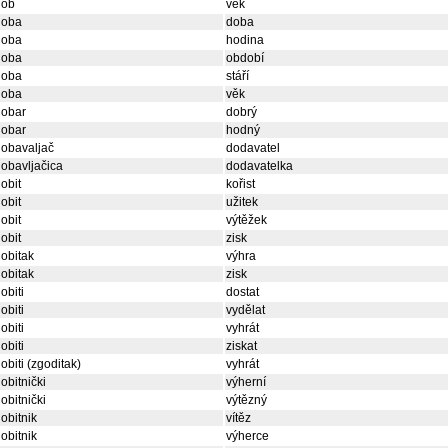
dob
věk
doba
doba
doba
hodina
doba
období
doba
stáří
doba
věk
dobar
dobrý
dobar
hodný
obavaljač
dodavatel
obavljačica
dodavatelka
obit
kořist
obit
užitek
obit
výtěžek
obit
zisk
obitak
výhra
obitak
zisk
obiti
dostat
obiti
vydělat
obiti
vyhrát
obiti
ziskat
obiti (zgoditak)
vyhrát
obitnički
výherní
obitnički
výtězný
obitnik
vítěz
obitnik
výherce