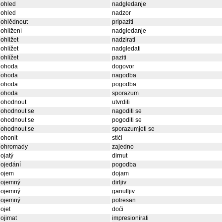
dohled
nadgledanje
dohled
nadzor
dohlědnout
pripaziti
ohlížení
nadgledanje
ohližet
nadzirati
ohlížet
nadgledati
ohlížet
paziti
dohoda
dogovor
dohoda
nagodba
dohoda
pogodba
dohoda
sporazum
dohodnout
utvrditi
dohodnout se
nagoditi se
dohodnout se
pogoditi se
dohodnout se
sporazumjeti se
ohonit
stići
dohromady
zajedno
ojatý
dirnut
ojedání
pogodba
dojem
dojam
dojemný
dirljiv
dojemný
ganutljiv
dojemný
potresan
ojet
doći
ojimat
impresionirati