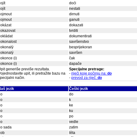
ojít
doći
ojít
nestati
dojmout
dirnuti
dojmout
ganuti
dokázat
dokazati
dokazovat
tvrditi
okládat
dokumentirati
okonalost
savršenstvo
dokonalý
besprijekoran
dokonalý
savršen
okonce (i)
čak
okonce (i)
dapače
pit generiše previše rezultata.
Specijalne pretrage:
ojednostavite upit, ili pretražite bazu na
-
riječi koje počinju na:
do
pecijalni način.
-
prevod za riječ:
do
aš jezik
Češki jezik
do
do
do
k
do
ke
do
ku
do
po
do
vedle
do sada
zatim
dob
lěta