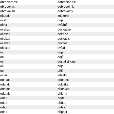
obrotvornost
dobročinnost
obrovoljac
dobrovolník
obrovoljan
dobrovolný
očarati
znázornit
doček
přijetí
doček
uvítání
očekati
dočkat se
očekati
dožit se
očekati
počkati si
očekati
přivítat
očekati
uvítat
oći
dojet
oći
dojít
oći
dostat si kam
oći
přijet
oći
přijít
dočim
kdežto
dodatak
dodatek
dodatak
doložka
dodatak
přídavek
dodatak
příloha
odati
podat
odati
přidat
odati
přihrát
odati
připojit