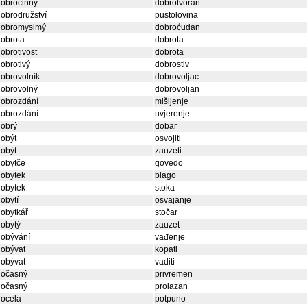
dobročinný
dobrotvoran
obrodružství
pustolovina
dobromyslmý
dobroćudan
obrota
dobrota
obrotivost
dobrota
obrotivý
dobrostiv
obrovolník
dobrovoljac
dobrovolný
dobrovoljan
dobrozdání
mišljenje
dobrozdání
uvjerenje
dobrý
dobar
obýt
osvojiti
obýt
zauzeti
dobytče
govedo
dobytek
blago
dobytek
stoka
obytí
osvajanje
obytkář
stočar
obytý
zauzet
dobývání
vađenje
dobývat
kopati
dobývat
vaditi
dočasný
privremen
dočasný
prolazan
docela
potpuno