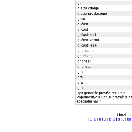
igla
igla za crtanje
igla za provlačenje
iglica
igličast
igličast
igličasti krist
igličasti kristal
igličasti ležaj
ignorisanje
ignorisanje
ignorisati
ignorisati
igra
igra
igra
igra
Upit generiše previše rezultata.
Pojednostavite upit, ili pretražite 
specijalni način.
U bazi ima
|
a
|
u
|
o
|
iz
|
c
|
li
|
h
|
if
|
im