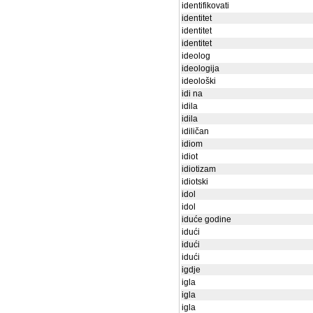
identifikovati
identitet
identitet
identitet
ideolog
ideologija
ideološki
idi na
idila
idila
idiličan
idiom
idiot
idiotizam
idiotski
idol
idol
iduće godine
idući
idući
idući
igdje
igla
igla
igla