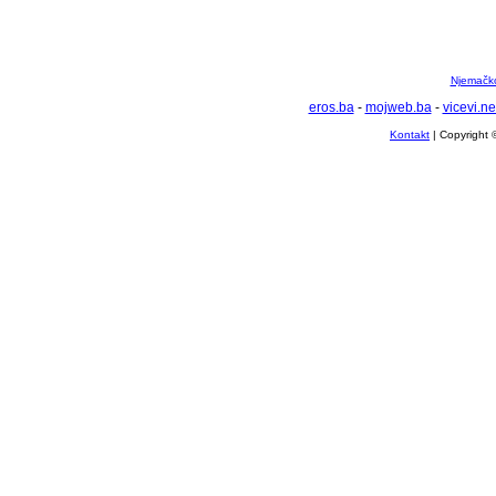
Njemačko 
eros.ba
-
mojweb.ba
-
vicevi.ne
Kontakt
| Copyright