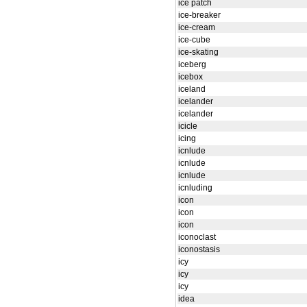
ice patch
ice-breaker
ice-cream
ice-cube
ice-skating
iceberg
icebox
iceland
icelander
icelander
icicle
icing
icnlude
icnlude
icnlude
icnluding
icon
icon
icon
iconoclast
iconostasis
icy
icy
icy
idea