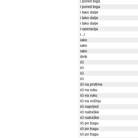
i pored toga
i pored toga
i tako dalje
i tako dalje
i tako dalje
i-operacija
i...i
iako
iako
iako
ibrik
ići
ići
ići
ići
ići na prstima
ići na ruku
ići na ruku
ići na vožnju
ići naprijed
ići natraške
ići natraške
ići po tragu
ići po tragu
ići po tragu