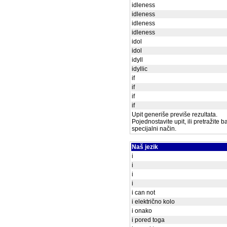
idleness
idleness
idleness
idleness
idol
idol
idyll
idyllic
if
if
if
if
Upit generiše previše rezultata.
Pojednostavite upit, ili pretražite 
specijalni način.
Naš jezik
i
i
i
i
i can not
i električno kolo
i onako
i pored toga