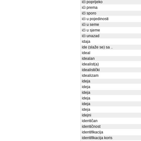
ići poprijeko
ići prema
ići sporo
ići u pojedinosti
ići u seme
ići u sjeme
ići unazad
idaja
ide (slaže se) sa ..
ideal
idealan
idealist(a)
idealistički
idealizam
ideja
ideja
ideja
ideja
ideja
ideja
idejni
identičan
identičnost
identifikacija
identifikacija koris