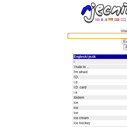
Unes
Engleski jezik
i
I hate to ...
I'm afraid
I.D.
i.d.
I.D. card
i.e.
ibidem
ice
ice
ice
ice cream
ice hockey