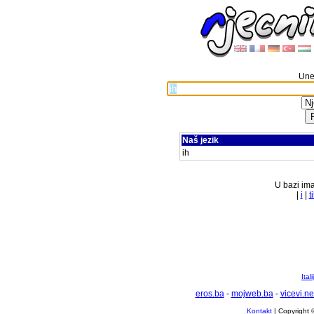
Unes
Naš jezik
ih
U bazi ima
|
i
|
t
Ital
eros.ba
-
mojweb.ba
-
vicevi.ne
Kontakt
| Copyright