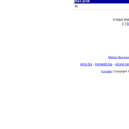
Naš jezik
ih
U bazi ima
|
i
|
t
Morton Bensson
eros.ba
-
mojweb.ba
-
vicevi.ne
Kontakt
| Copyright