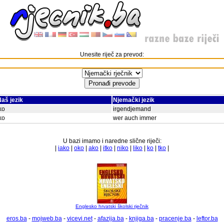
Unesite riječ za prevod:
aš jezik
Njemački jezik
ko
irgendjemand
ko
wer auch immer
U bazi imamo i naredne slične riječi:
|
iako
|
oko
|
ako
|
itko
|
niko
|
liko
|
ko
|
tko
|
Englesko hrvatski školski rječnik
eros.ba
-
mojweb.ba
-
vicevi.net
-
afazija.ba
-
knjiga.ba
-
pracenje.ba
-
leftor.ba