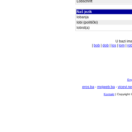
Lobschrift
Naš jezik
lobanja
lobi (politički)
lobist(a)
U bazi ima
|
bob
|
dob
|
los
|
lom
|
ro
Eng
eros.ba
-
mojweb.ba
-
vicevi.ne
Kontakt
| Copyright