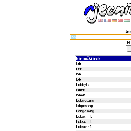
Unes
Njemački jezik
lob
Lob
lob
lob
Lobbyist
loben
loben
Lobgesang
lobgesang
Lobgesang
Lobschrift
Lobschrift
Lobschrift