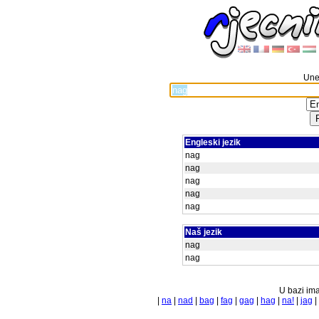
Unes
Engleski jezik
nag
nag
nag
nag
nag
Naš jezik
nag
nag
U bazi ima
|
na
|
nad
|
bag
|
fag
|
gag
|
hag
|
na!
|
jag
|