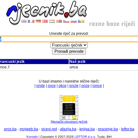
Unesite riječ za prevod:
rancuski jezik
Naš jezik
nce, f
unca
U bazi imamo i naredne slične riječi:
|
onde
|
ovce
|
okce
|
oncle
|
onze
|
ronce
|
Njemački obostrani rječnik
eros.ba
-
mojweb.ba
-
vicevi.net
-
afazija.ba
-
knjiga.ba
-
pracenje.ba
-
leftor.ba
Kontakt
| Copyright © 2007-2026
LEFTOR d.o.o.
Tuzla, BiH