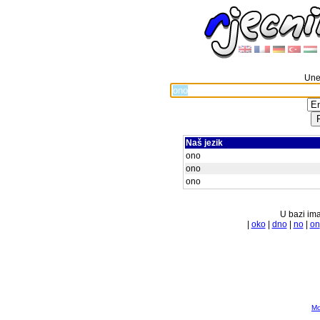
Unes
Naš jezik
ono
ono
ono
U bazi ima
|
oko
|
dno
|
no
|
on
Mo