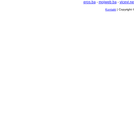
eros.ba
-
mojweb.ba
-
vicevi.ne
Kontakt
| Copyright