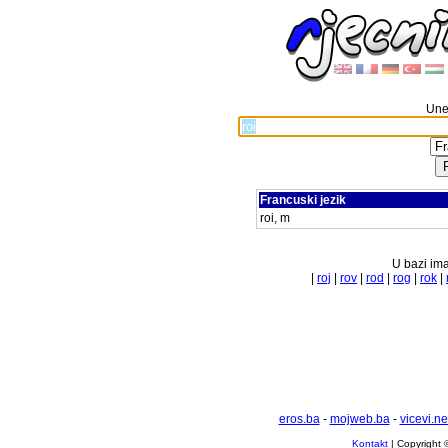
Unes
Francuski jezik
roi, m
U bazi ima
|
roj
|
rov
|
rod
|
rog
|
rok
|
eros.ba
-
mojweb.ba
-
vicevi.ne
Kontakt
| Copyright