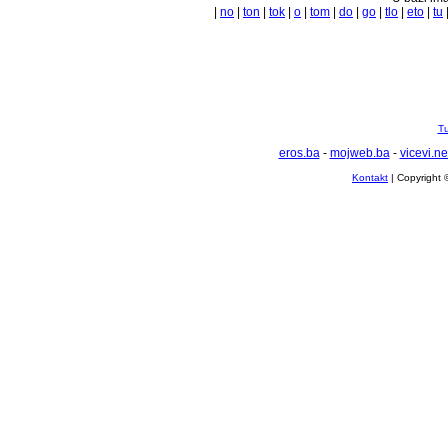
|
no
|
ton
|
tok
|
o
|
tom
|
do
|
go
|
tlo
|
eto
|
tu
Tu
eros.ba
-
mojweb.ba
-
vicevi.ne
Kontakt
| Copyright