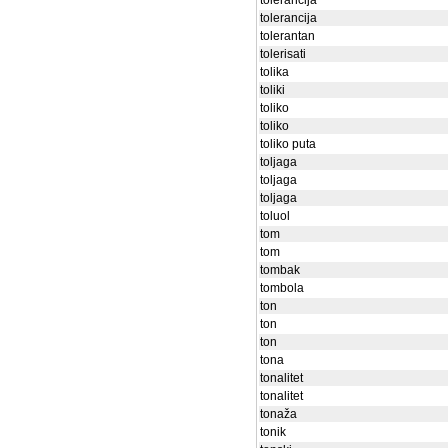
tolerancija
tolerancija
tolerantan
tolerisati
tolika
toliki
toliko
toliko
toliko puta
toljaga
toljaga
toljaga
toluol
tom
tom
tombak
tombola
ton
ton
ton
tona
tonalitet
tonalitet
tonaža
tonik