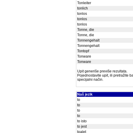
Tonleiter
tonlich
tonlos
tonlos
tonlos
Tonne, die
Tonne, die
Tonnengehalt
Tonnengehalt
Tontopf
Tonware
Tonware
Upit generiše previše rezultata.
Pojednostavite upit, ili pretražite 
specijalni način.
Naš jezik
to
to
to
to
to isto
to jest
toalet