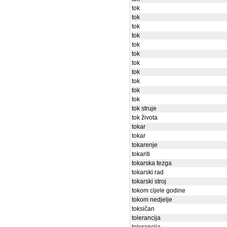
tok
tok
tok
tok
tok
tok
tok
tok
tok
tok
tok
tok struje
tok života
tokar
tokar
tokarenje
tokariti
tokarska tezga
tokarski rad
tokarski stroj
tokom cijele godine
tokom nedjelje
toksičan
tolerancija