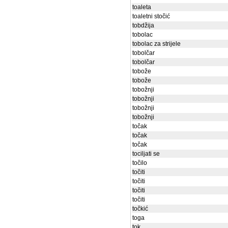
toaleta
toaletni stočić
tobdžija
tobolac
tobolac za strijele
tobolčar
tobolčar
tobože
tobože
tobožnji
tobožnji
tobožnji
tobožnji
točak
točak
točak
tociljati se
točilo
točiti
točiti
točiti
točiti
točkić
toga
tok