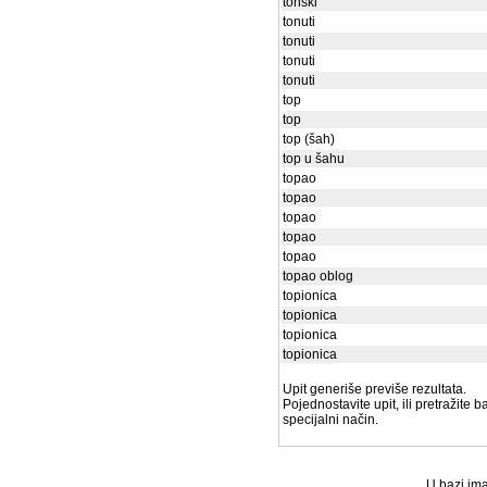
tonski
tonuti
tonuti
tonuti
tonuti
top
top
top (šah)
top u šahu
topao
topao
topao
topao
topao
topao oblog
topionica
topionica
topionica
topionica
Upit generiše previše rezultata.
Pojednostavite upit, ili pretražite 
specijalni način.
U bazi ima