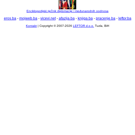
Enciklopedijski rječnik diplomacije i međunarodnih oodnosa
eros.ba
-
mojweb.ba
-
vicevi.net
-
afazija.ba
-
knjiga.ba
-
pracenje.ba
-
leftor.ba
Kontakt
| Copyright © 2007-2026
LEFTOR d.o.o.
Tuzla, BiH