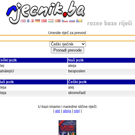
Unesite riječ za prevod:
eški jezik
Naš jezik
lej
aleja
ahálející
besposlen
aš jezik
Češki jezik
leja
alej
leja
stromořadí
U bazi imamo i naredne slične riječi:
|
ale
|
aleja
|
olej
|