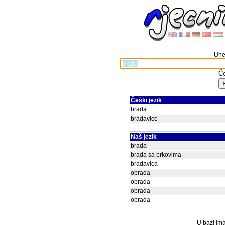
Unes
Češki jezik
brada
bradavice
Naš jezik
brada
brada sa brkovima
bradavica
obrada
obrada
obrada
obrada
U bazi ima