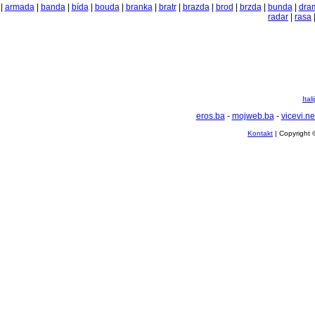
|
armada
|
banda
|
bída
|
bouda
|
branka
|
bratr
|
brazda
|
brod
|
brzda
|
bunda
|
dra
radar
|
rasa
Ital
eros.ba
-
mojweb.ba
-
vicevi.ne
Kontakt
| Copyright