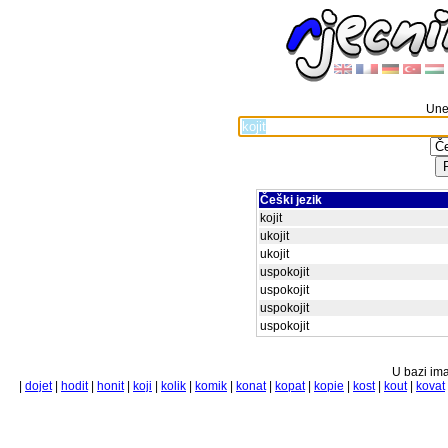
Unes
Češki jezik
kojit
ukojit
ukojit
uspokojit
uspokojit
uspokojit
uspokojit
U bazi ima
|
dojet
|
hodit
|
honit
|
koji
|
kolik
|
komik
|
konat
|
kopat
|
kopie
|
kost
|
kout
|
kovat