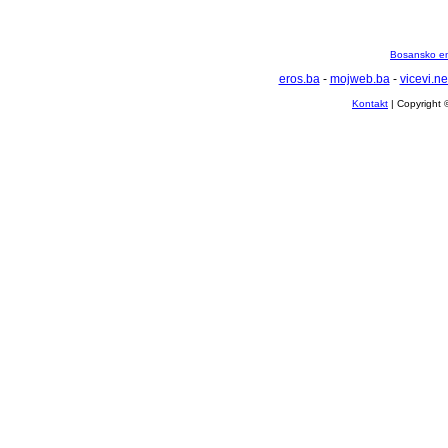
Bosansko en
eros.ba
-
mojweb.ba
-
vicevi.ne
Kontakt
| Copyright