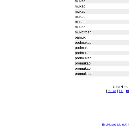
mukao
mukao
mukao
mukao
mukao
mukao
mukotrpan
pamuk
podmukao
podmukao
podmukao
podmukao
promukao
promukao
promuknuti
U bazi ima
|
muka
|
luk
|
m
Enciklopedijski rječ