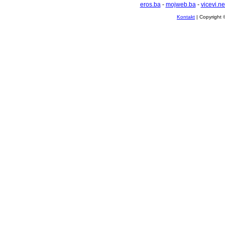
eros.ba
-
mojweb.ba
-
vicevi.ne
Kontakt
| Copyright