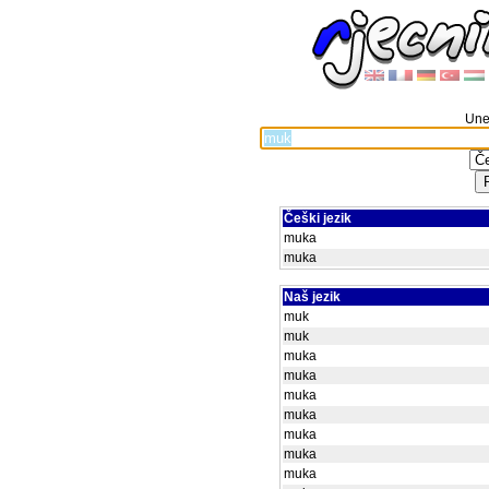
Unes
Češki jezik
muka
muka
Naš jezik
muk
muk
muka
muka
muka
muka
muka
muka
muka