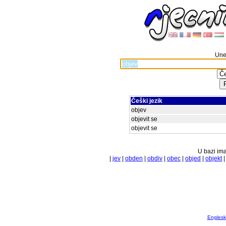
Unes
Češki jezik
objev
objevit se
objevit se
U bazi ima
|
jev
|
obden
|
obdiv
|
obec
|
objed
|
objekt
Englesko