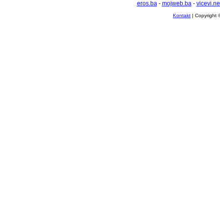
eros.ba
-
mojweb.ba
-
vicevi.ne
Kontakt
| Copyright