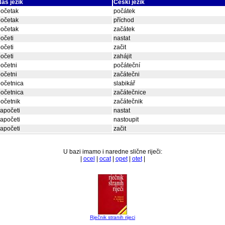
aš jezik
Češki jezik
početak
počátek
početak
příchod
početak
začátek
očeti
nastat
očeti
začit
očeti
zahájit
očetni
počáteční
očetni
začátečni
očetnica
slabikář
očetnica
začátečnice
očetnik
začátečnik
apočeti
nastat
apočeti
nastoupit
apočeti
začit
U bazi imamo i naredne slične riječi:
|
ocel
|
ocat
|
opet
|
otet
|
Rječnik stranih rijeci