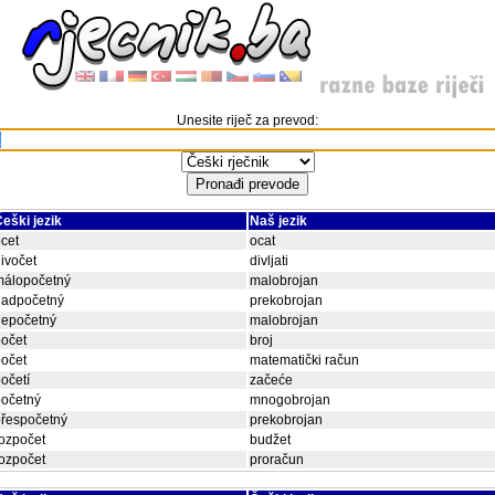
Unesite riječ za prevod:
eški jezik
Naš jezik
cet
ocat
ivočet
divljati
málopočetný
malobrojan
nadpočetný
prekobrojan
nepočetný
malobrojan
očet
broj
očet
matematički račun
očetí
začeće
početný
mnogobrojan
přespočetný
prekobrojan
ozpočet
budžet
ozpočet
proračun