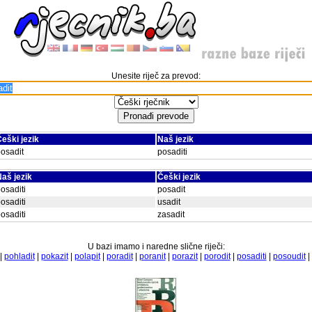
Unesite riječ za prevod:
eški jezik
Naš jezik
osadit
posaditi
aš jezik
Češki jezik
osaditi
posadit
osaditi
usadit
osaditi
zasadit
U bazi imamo i naredne slične riječi:
|
pohladit
|
pokazit
|
polapit
|
poradit
|
poranit
|
porazit
|
porodit
|
posaditi
|
posoudit
|