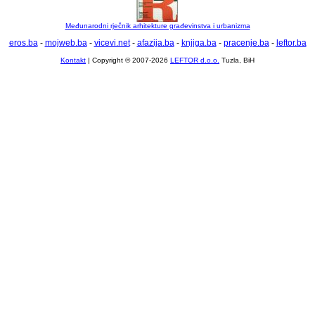
Međunarodni rječnik arhitekture građevinstva i urbanizma
eros.ba
-
mojweb.ba
-
vicevi.net
-
afazija.ba
-
knjiga.ba
-
pracenje.ba
-
leftor.ba
Kontakt
| Copyright © 2007-2026
LEFTOR d.o.o.
Tuzla, BiH