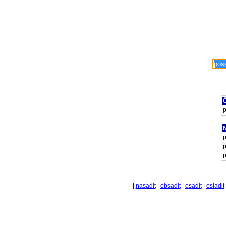
Č
p
N
p
p
p
|
nasadit
|
obsadit
|
osadit
|
osladit