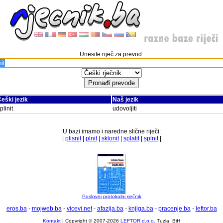
Unesite riječ za prevod:
eški jezik
Naš jezik
plinit
udovoljiti
U bazi imamo i naredne slične riječi:
|
plisnit
|
plnit
|
sklonit
|
splatit
|
splnit
|
Poslovni protokolni rječnik
eros.ba
-
mojweb.ba
-
vicevi.net
-
afazija.ba
-
knjiga.ba
-
pracenje.ba
-
leftor.ba
Kontakt
| Copyright © 2007-2026
LEFTOR d.o.o.
Tuzla, BiH