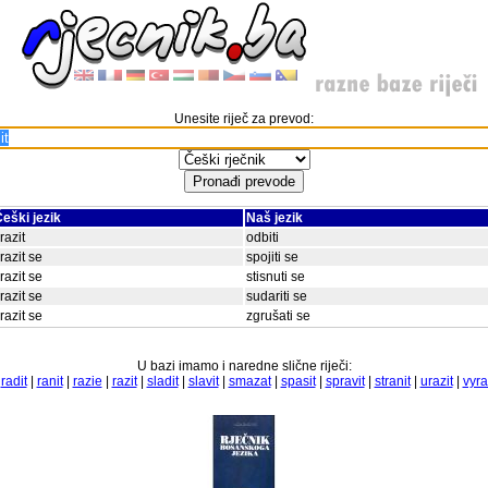
Unesite riječ za prevod:
eški jezik
Naš jezik
razit
odbiti
razit se
spojiti se
razit se
stisnuti se
razit se
sudariti se
razit se
zgrušati se
U bazi imamo i naredne slične riječi:
|
radit
|
ranit
|
razie
|
razit
|
sladit
|
slavit
|
smazat
|
spasit
|
spravit
|
stranit
|
urazit
|
vyra