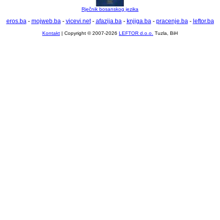
Rječnik bosanskog jezika
eros.ba
-
mojweb.ba
-
vicevi.net
-
afazija.ba
-
knjiga.ba
-
pracenje.ba
-
leftor.ba
Kontakt
| Copyright © 2007-2026
LEFTOR d.o.o.
Tuzla, BiH