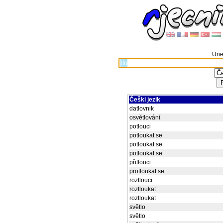
Unes
Češki jezik
datlovnik
osvětlování
potlouci
potloukat se
potloukat se
potloukat se
přitlouci
protloukat se
roztlouci
roztloukat
roztloukat
světlo
světlo