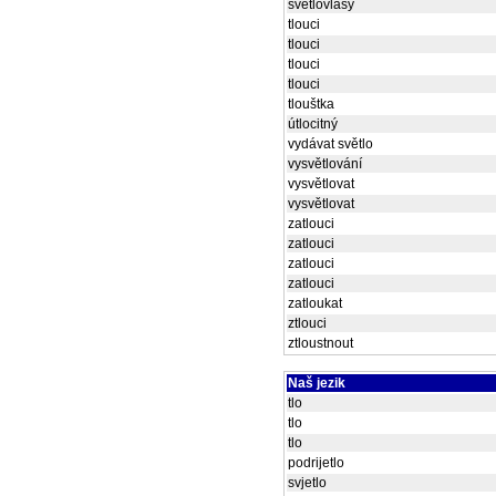
světlovlasý
tlouci
tlouci
tlouci
tlouci
tlouštka
útlocitný
vydávat světlo
vysvětlování
vysvětlovat
vysvětlovat
zatlouci
zatlouci
zatlouci
zatlouci
zatloukat
ztlouci
ztloustnout
Naš jezik
tlo
tlo
tlo
podrijetlo
svjetlo