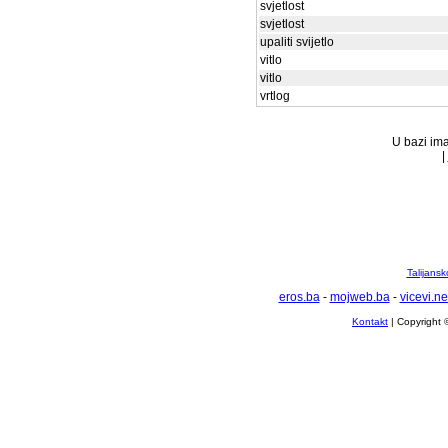
svjetlost
svjetlost
upaliti svijetlo
vitlo
vitlo
vrtlog
U bazi ima
|
Talijansk
eros.ba
-
mojweb.ba
-
vicevi.ne
Kontakt
| Copyright