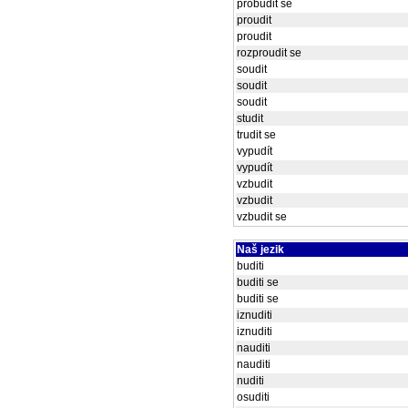
probudit se
proudit
proudit
rozproudit se
soudit
soudit
soudit
studit
trudit se
vypudít
vypudít
vzbudit
vzbudit
vzbudit se
Naš jezik
buditi
buditi se
buditi se
iznuditi
iznuditi
nauditi
nauditi
nuditi
osuditi