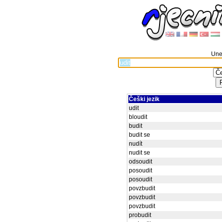
Unes
Češki jezik
udit
bloudit
budit
budit se
nudít
nudit se
odsoudit
posoudit
posoudit
povzbudit
povzbudit
povzbudit
probudit