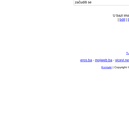
začuditi se
U bazi ima
|
bdit
|
Tu
eros.ba
-
mojweb.ba
-
vicevi.ne
Kontakt
| Copyright