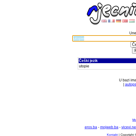
Unes
Češki jezik
utopie
U bazi ima
|
autops
Mo
eros.ba
-
mojweb.ba
-
vicevi.ne
Kontakt
| Copyright