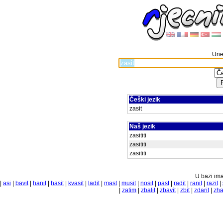
Unes
Češki jezik
zasit
Naš jezik
zasititi
zasititi
zasititi
U bazi ima
|
asi
|
bavit
|
hanit
|
hasit
|
kvasit
|
ladit
|
mast
|
musit
|
nosit
|
past
|
radit
|
ranit
|
razit
|
|
zatim
|
zbalit
|
zbavit
|
zbit
|
zdarit
|
zha