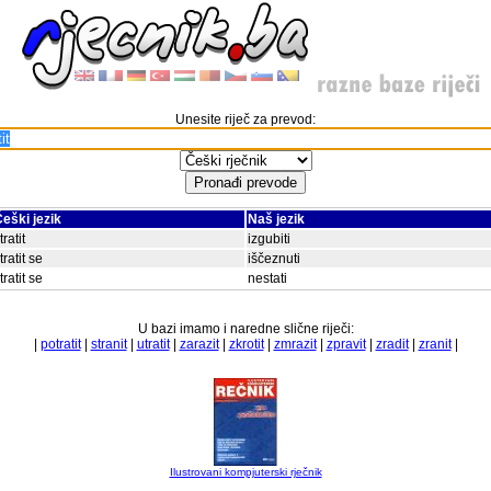
Unesite riječ za prevod:
eški jezik
Naš jezik
tratit
izgubiti
tratit se
iščeznuti
tratit se
nestati
U bazi imamo i naredne slične riječi:
|
potratit
|
stranit
|
utratit
|
zarazit
|
zkrotit
|
zmrazit
|
zpravit
|
zradit
|
zranit
|
Ilustrovani kompjuterski rječnik