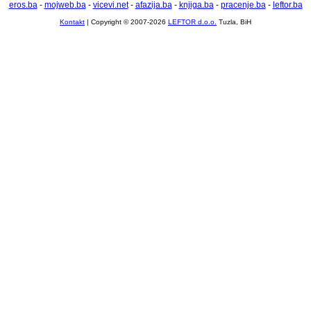
eros.ba
-
mojweb.ba
-
vicevi.net
-
afazija.ba
-
knjiga.ba
-
pracenje.ba
-
leftor.ba
Kontakt
| Copyright © 2007-2026
LEFTOR d.o.o.
Tuzla, BiH