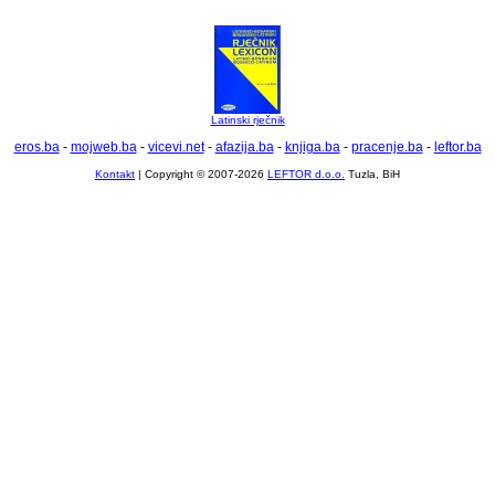
Latinski rječnik
eros.ba
-
mojweb.ba
-
vicevi.net
-
afazija.ba
-
knjiga.ba
-
pracenje.ba
-
leftor.ba
Kontakt
| Copyright © 2007-2026
LEFTOR d.o.o.
Tuzla, BiH