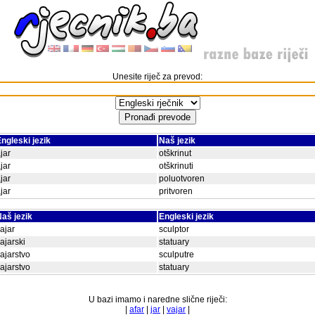
Unesite riječ za prevod:
ngleski jezik
Naš jezik
jar
otškrinut
jar
otškrinuti
jar
poluotvoren
jar
pritvoren
aš jezik
Engleski jezik
ajar
sculptor
ajarski
statuary
ajarstvo
sculputre
ajarstvo
statuary
U bazi imamo i naredne slične riječi:
|
afar
|
jar
|
vajar
|