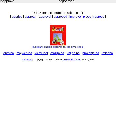
disapprove
negodovati
U bazi imamo i naredne slične riječi:
|
apprise
|
approah
|
approval
|
approved
|
improve
|
prove
|
reprove
|
Ilustrirani engleski rječnik za osnovnu školu
eros.ba
-
mojweb.ba
-
vicevi.net
-
afazija.ba
-
knjiga.ba
-
pracenje.ba
-
leftor.ba
Kontakt
| Copyright © 2007-2026
LEFTOR d.o.o.
Tuzla, BiH