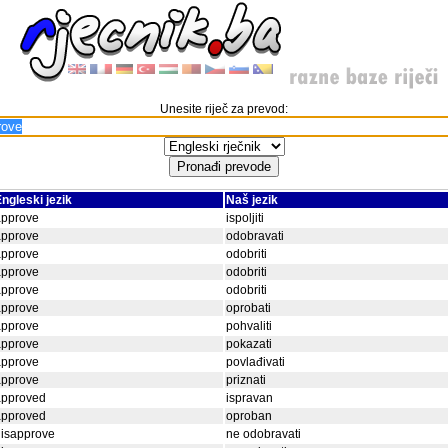
Unesite riječ za prevod:
ngleski jezik
Naš jezik
approve
ispoljiti
approve
odobravati
approve
odobriti
approve
odobriti
approve
odobriti
approve
oprobati
approve
pohvaliti
approve
pokazati
approve
povlađivati
approve
priznati
approved
ispravan
approved
oproban
disapprove
ne odobravati