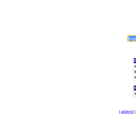
E
N
|
addend