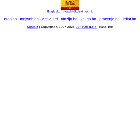
Englesko hrvatski školski rječnik
eros.ba
-
mojweb.ba
-
vicevi.net
-
afazija.ba
-
knjiga.ba
-
pracenje.ba
-
leftor.ba
Kontakt
| Copyright © 2007-2026
LEFTOR d.o.o.
Tuzla, BiH