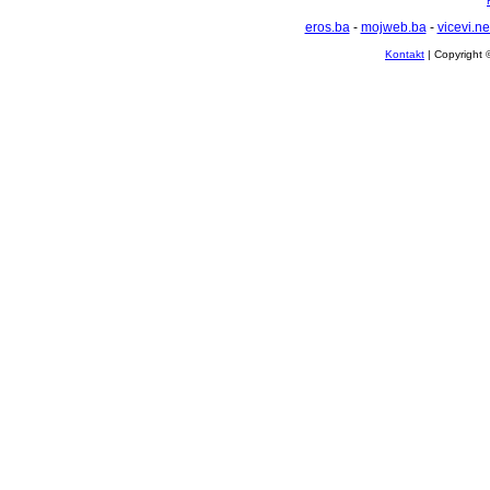
eros.ba
-
mojweb.ba
-
vicevi.ne
Kontakt
| Copyright