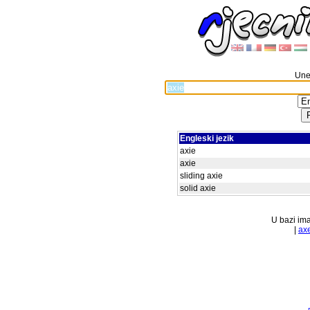
Unes
Engleski jezik
axie
axie
sliding axie
solid axie
U bazi ima
|
ax