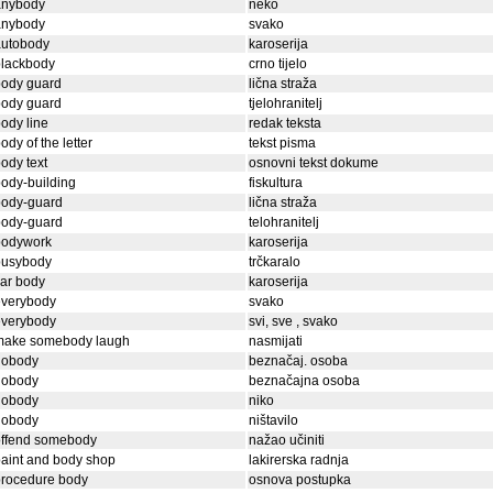
anybody
neko
anybody
svako
autobody
karoserija
blackbody
crno tijelo
body guard
lična straža
body guard
tjelohranitelj
ody line
redak teksta
ody of the letter
tekst pisma
ody text
osnovni tekst dokume
ody-building
fiskultura
body-guard
lična straža
body-guard
telohranitelj
bodywork
karoserija
busybody
trčkaralo
ar body
karoserija
everybody
svako
everybody
svi, sve , svako
make somebody laugh
nasmijati
nobody
beznačaj. osoba
nobody
beznačajna osoba
nobody
niko
nobody
ništavilo
offend somebody
nažao učiniti
aint and body shop
lakirerska radnja
procedure body
osnova postupka