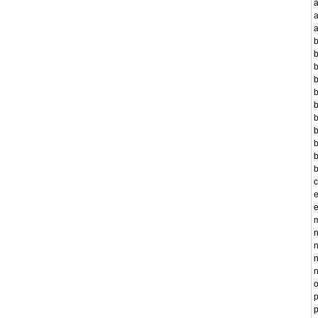
b
b
b
b
c
p