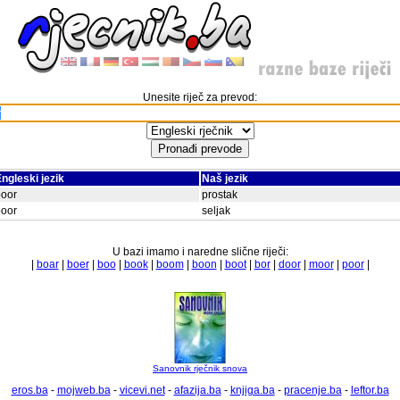
Unesite riječ za prevod:
ngleski jezik
Naš jezik
boor
prostak
boor
seljak
U bazi imamo i naredne slične riječi:
|
boar
|
boer
|
boo
|
book
|
boom
|
boon
|
boot
|
bor
|
door
|
moor
|
poor
|
Sanovnik rječnik snova
eros.ba
-
mojweb.ba
-
vicevi.net
-
afazija.ba
-
knjiga.ba
-
pracenje.ba
-
leftor.ba