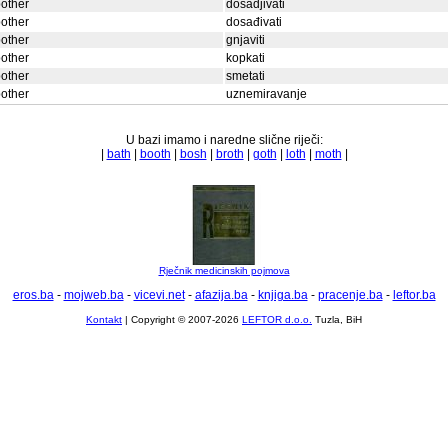
other
dosadjivati
other
dosađivati
other
gnjaviti
other
kopkati
other
smetati
other
uznemiravanje
U bazi imamo i naredne slične riječi:
|
bath
|
booth
|
bosh
|
broth
|
goth
|
loth
|
moth
|
Rječnik medicinskih pojmova
eros.ba
-
mojweb.ba
-
vicevi.net
-
afazija.ba
-
knjiga.ba
-
pracenje.ba
-
leftor.ba
Kontakt
| Copyright © 2007-2026
LEFTOR d.o.o.
Tuzla, BiH