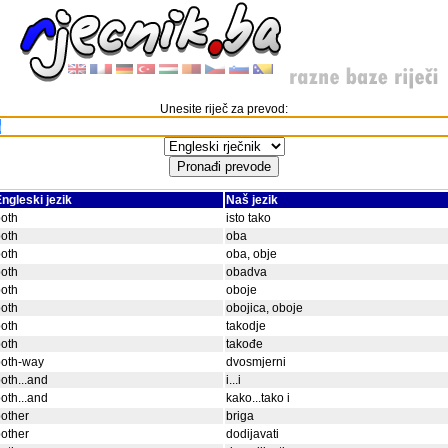
Unesite riječ za prevod:
ngleski jezik
Naš jezik
oth
isto tako
oth
oba
oth
oba, obje
oth
obadva
oth
oboje
oth
obojica, oboje
oth
takodje
oth
takođe
both-way
dvosmjerni
oth...and
i...i
oth...and
kako...tako i
other
briga
other
dodijavati