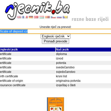
Unesite riječ za prevod:
ngleski jezik
Naš jezik
ertificate
diploma
ertificate
izvod
ertificate
potvrda
ertificate
svedečanstvo
ertificate
svjedočanstvo
irth certificate
krsni list
ertificate of origin
originalna potvrda
nsurance certificate
izvještaj o šteti