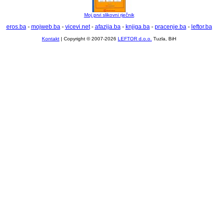
Moj prvi slikovni rječnik
eros.ba
-
mojweb.ba
-
vicevi.net
-
afazija.ba
-
knjiga.ba
-
pracenje.ba
-
leftor.ba
Kontakt
| Copyright © 2007-2026
LEFTOR d.o.o.
Tuzla, BiH