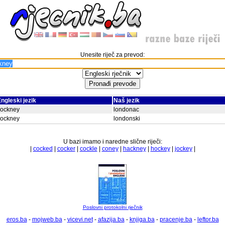
Unesite riječ za prevod:
ngleski jezik
Naš jezik
cockney
londonac
cockney
londonski
U bazi imamo i naredne slične riječi:
|
cocked
|
cocker
|
cockle
|
coney
|
hackney
|
hockey
|
jockey
|
Poslovni protokolni rječnik
eros.ba
-
mojweb.ba
-
vicevi.net
-
afazija.ba
-
knjiga.ba
-
pracenje.ba
-
leftor.ba