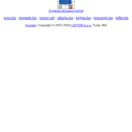
Engleski obostrani rječnik
eros.ba
-
mojweb.ba
-
vicevi.net
-
afazija.ba
-
knjiga.ba
-
pracenje.ba
-
leftor.ba
Kontakt
| Copyright © 2007-2026
LEFTOR d.o.o.
Tuzla, BiH