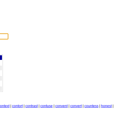
ontext
|
contort
|
contrast
|
contuse
|
convent
|
convert
|
countess
|
honest
|