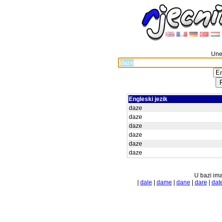
Unes
Engleski jezik
daze
daze
daze
daze
daze
daze
U bazi ima
|
dale
|
dame
|
dane
|
dare
|
dat