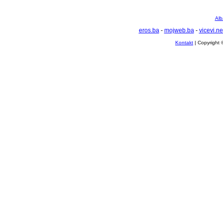
Alb
eros.ba
-
mojweb.ba
-
vicevi.ne
Kontakt
| Copyright