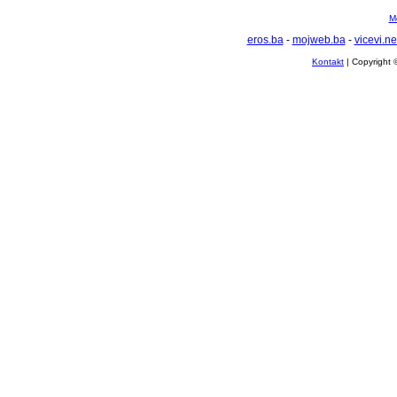
Mo
eros.ba
-
mojweb.ba
-
vicevi.ne
Kontakt
| Copyright