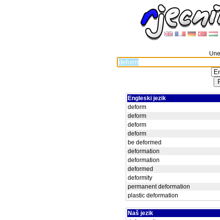
Unes
Engleski jezik
deform
deform
deform
deform
be deformed
deformation
deformation
deformed
deformity
permanent deformation
plastic deformation
Naš jezik