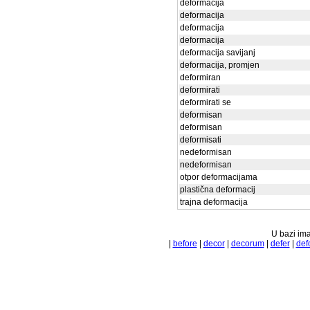
deformacija
deformacija
deformacija
deformacija
deformacija savijanj
deformacija, promjen
deformiran
deformirati
deformirati se
deformisan
deformisan
deformisati
nedeformisan
nedeformisan
otpor deformacijama
plastična deformacij
trajna deformacija
U bazi ima
|
before
|
decor
|
decorum
|
defer
|
def