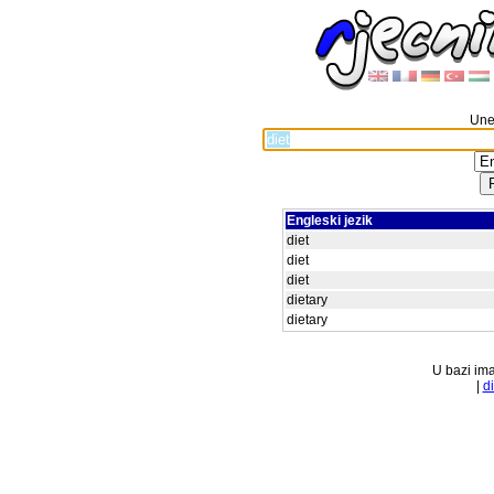
Unes
Engleski jezik
diet
diet
diet
dietary
dietary
U bazi ima
|
d