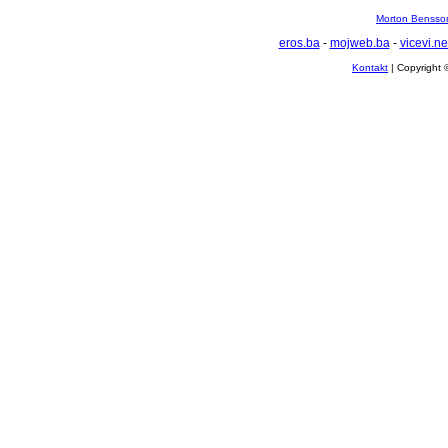
Morton Bensson
eros.ba
-
mojweb.ba
-
vicevi.ne
Kontakt
| Copyright