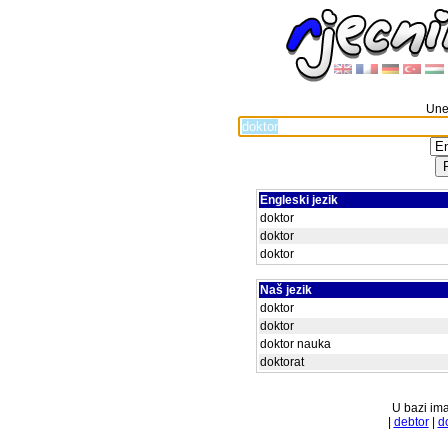
Unes
Engleski jezik
doktor
doktor
doktor
Naš jezik
doktor
doktor
doktor nauka
doktorat
U bazi ima
|
debtor
|
d