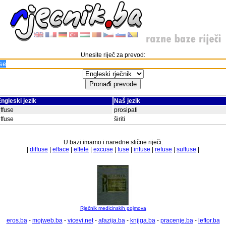
Unesite riječ za prevod:
ngleski jezik
Naš jezik
ffuse
prosipati
ffuse
širiti
U bazi imamo i naredne slične riječi:
|
diffuse
|
efface
|
effete
|
excuse
|
fuse
|
infuse
|
refuse
|
suffuse
|
Rječnik medicinskih pojmova
eros.ba
-
mojweb.ba
-
vicevi.net
-
afazija.ba
-
knjiga.ba
-
pracenje.ba
-
leftor.ba