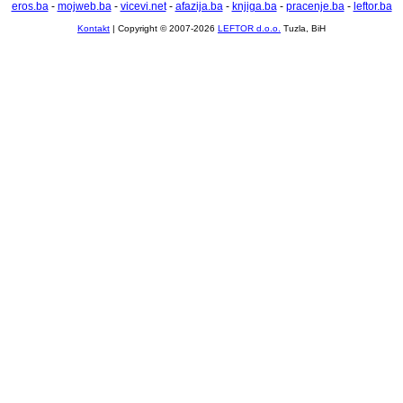
eros.ba
-
mojweb.ba
-
vicevi.net
-
afazija.ba
-
knjiga.ba
-
pracenje.ba
-
leftor.ba
Kontakt
| Copyright © 2007-2026
LEFTOR d.o.o.
Tuzla, BiH