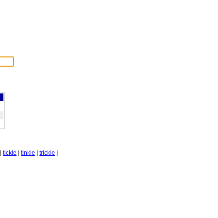
|
tickle
|
tinkle
|
trickle
|