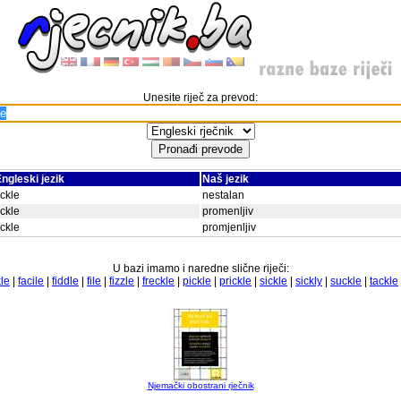
Unesite riječ za prevod:
ngleski jezik
Naš jezik
ickle
nestalan
ickle
promenljiv
ickle
promjenljiv
U bazi imamo i naredne slične riječi:
le
|
facile
|
fiddle
|
file
|
fizzle
|
freckle
|
pickle
|
prickle
|
sickle
|
sickly
|
suckle
|
tackle
Njemački obostrani rječnik