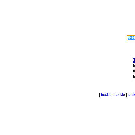
E
f
f
f
|
buckle
|
cackle
|
cock