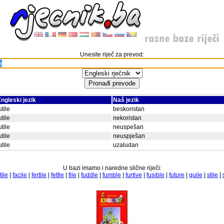
Unesite riječ za prevod:
ngleski jezik
Naš jezik
utile
beskoristan
utile
nekoristan
utile
neuspešan
utile
neuspješan
utile
uzaludan
U bazi imamo i naredne slične riječi:
tile
|
facile
|
fertile
|
fettle
|
file
|
fuddle
|
fumble
|
furtive
|
fusible
|
future
|
guile
|
stile
|