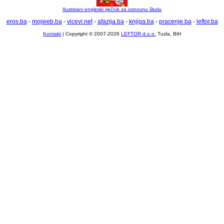
Ilustrirani engleski rječnik za osnovnu školu
eros.ba
-
mojweb.ba
-
vicevi.net
-
afazija.ba
-
knjiga.ba
-
pracenje.ba
-
leftor.ba
Kontakt
| Copyright © 2007-2026
LEFTOR d.o.o.
Tuzla, BiH