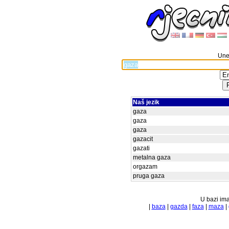
Unes
Naš jezik
gaza
gaza
gaza
gazacit
gazati
metalna gaza
orgazam
pruga gaza
U bazi ima
|
baza
|
gazda
|
faza
|
maza
|