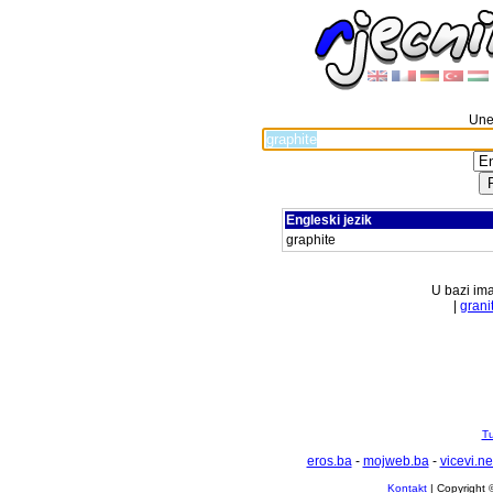
Unes
Engleski jezik
graphite
U bazi ima
|
grani
Tu
eros.ba
-
mojweb.ba
-
vicevi.ne
Kontakt
| Copyright