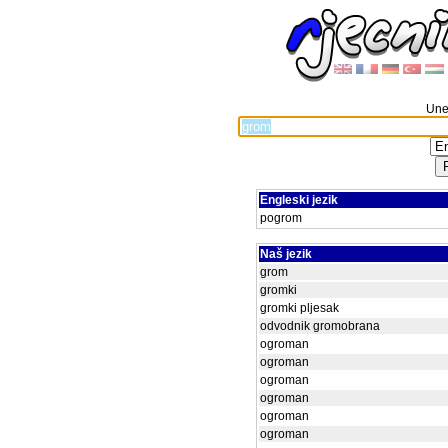
Unes
Engleski jezik
pogrom
Naš jezik
grom
gromki
gromki pljesak
odvodnik gromobrana
ogroman
ogroman
ogroman
ogroman
ogroman
ogroman