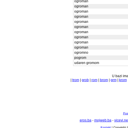
ogroman
ogroman
ogroman
ogroman
ogroman
ogroman
ogroman
ogroman
ogroman
ogroman
ogromno
pogrom
udaren gromom
U bazi ima
|
trom
|
grob
|
rom
|
brom
|
grm
|
krom
Pos
eros.ba
-
mojweb.ba
-
vicevi.ne
Kontakt
| Copyright