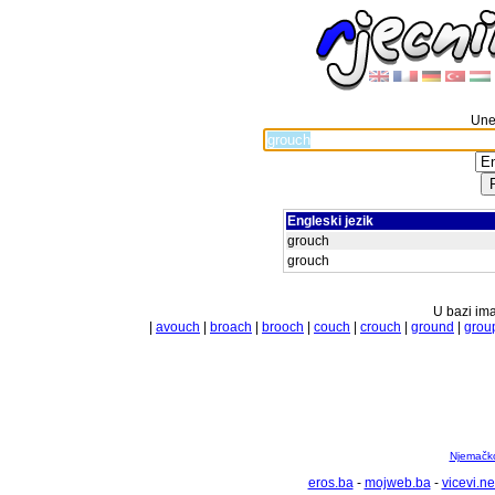
Unes
Engleski jezik
grouch
grouch
U bazi ima
|
avouch
|
broach
|
brooch
|
couch
|
crouch
|
ground
|
grou
Njemačko 
eros.ba
-
mojweb.ba
-
vicevi.ne