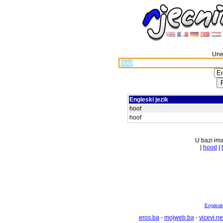
Unes
Engleski jezik
hoof
hoof
U bazi ima
|
hood
|
Englesko
eros.ba
-
mojweb.ba
-
vicevi.ne