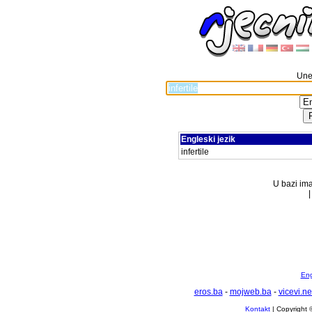
Unes
Engleski jezik
infertile
U bazi ima
Eng
eros.ba
-
mojweb.ba
-
vicevi.ne
Kontakt
| Copyright