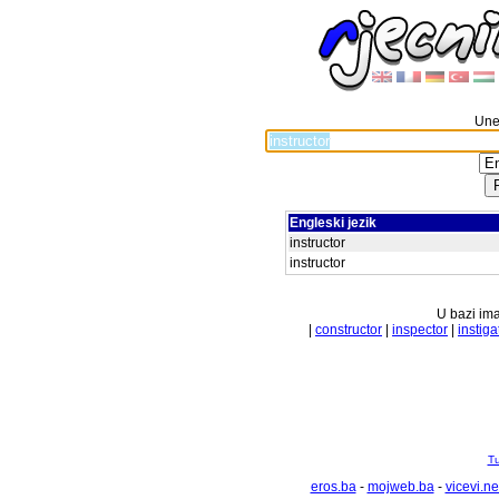
Unes
Engleski jezik
instructor
instructor
U bazi ima
|
constructor
|
inspector
|
instiga
Tu
eros.ba
-
mojweb.ba
-
vicevi.ne